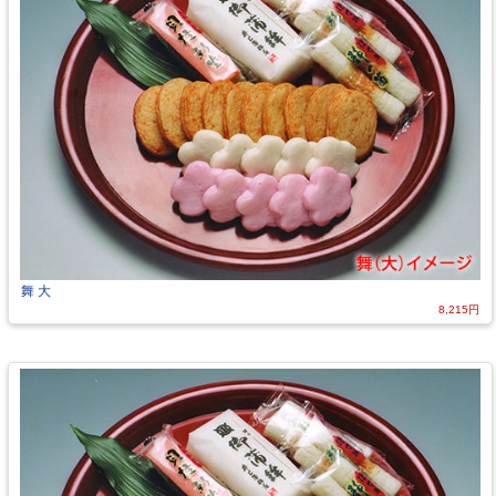
舞 大
8,215円