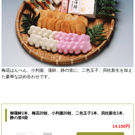
梅花はんぺん、小判揚、蒲鉾、静の笛に、二色玉子、貝柱新生を加え
た豪華な詰め合わせです。
御蒲鉾1本、梅花20枚、小判揚20枚、二色玉子1本、貝柱新生1本、
静の笛4袋
14,150円