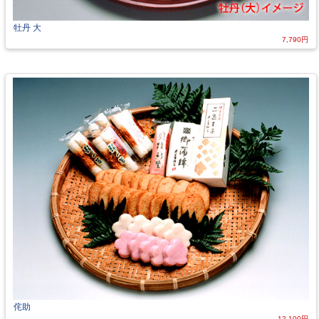
牡丹 大
7,790円
侘助
12,100円