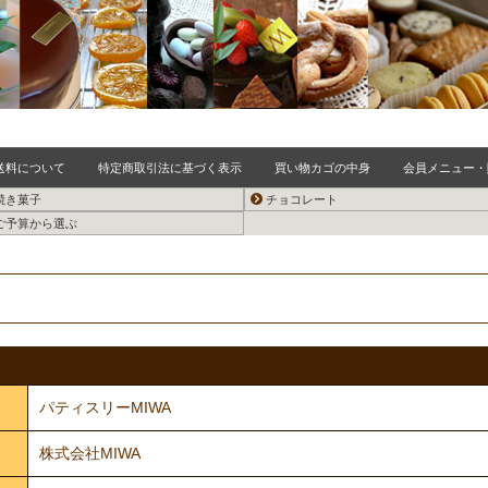
送料について
特定商取引法に基づく表示
買い物カゴの中身
会員メニュー・
焼き菓子
チョコレート
ご予算から選ぶ
パティスリーMIWA
株式会社MIWA