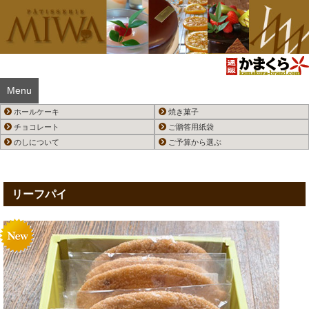
Menu
ホールケーキ
焼き菓子
チョコレート
ご贈答用紙袋
のしについて
ご予算から選ぶ
リーフパイ